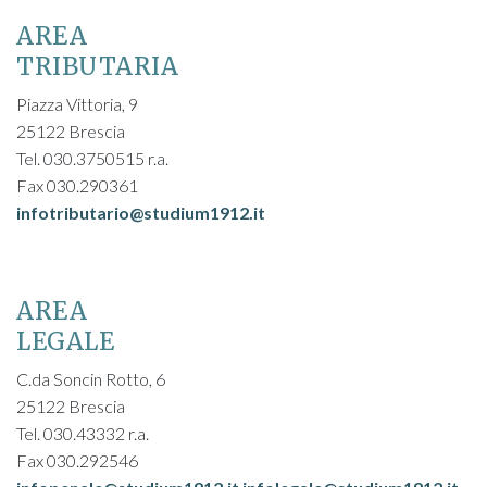
AREA
TRIBUTARIA
Piazza Vittoria, 9
25122 Brescia
Tel. 030.3750515 r.a.
Fax 030.290361
infotributario@studium1912.it
AREA
LEGALE
C.da Soncin Rotto, 6
25122 Brescia
Tel. 030.43332 r.a.
Fax 030.292546