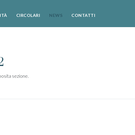
ITÀ
CIRCOLARI
NEWS
CONTATTI
2
pposita sezione.