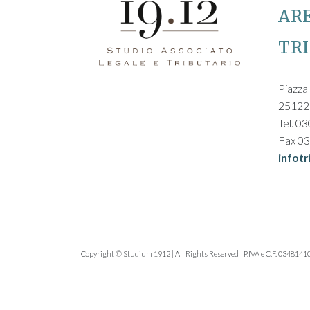
AR
TR
Piazza 
25122
Tel. 0
Fax 0
infot
Copyright © Studium 1912 | All Rights Reserved | P.IVA e C.F. 034814