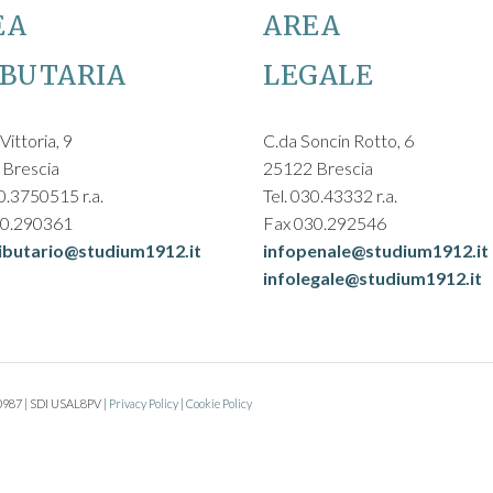
EA
AREA
IBUTARIA
LEGALE
Vittoria, 9
C.da Soncin Rotto, 6
 Brescia
25122 Brescia
30.3750515 r.a.
Tel. 030.43332 r.a.
30.290361
Fax 030.292546
ributario@studium1912.it
infopenale@studium1912.it
infolegale@studium1912.it
10987 | SDI USAL8PV |
Privacy Policy
|
Cookie Policy